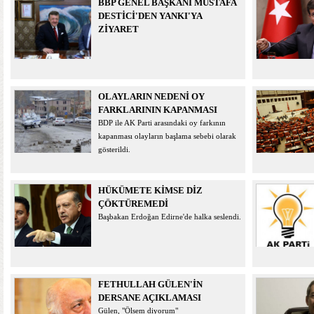
BBP GENEL BAŞKANI MUSTAFA
DESTİCİ'DEN YANKI'YA
ZİYARET
OLAYLARIN NEDENİ OY
FARKLARININ KAPANMASI
BDP ile AK Parti arasındaki oy farkının
kapanması olayların başlama sebebi olarak
gösterildi.
HÜKÜMETE KİMSE DİZ
ÇÖKTÜREMEDİ
Başbakan Erdoğan Edirne'de halka seslendi.
FETHULLAH GÜLEN'İN
DERSANE AÇIKLAMASI
Gülen, "Ölsem diyorum"