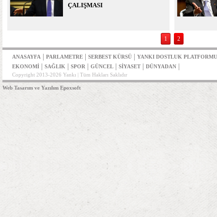
ÇALIŞMASI
1
2
|
|
|
ANASAYFA
PARLAMETRE
SERBEST KÜRSÜ
YANKI DOSTLUK PLATFORM
|
|
|
|
|
|
EKONOMİ
SAĞLIK
SPOR
GÜNCEL
SİYASET
DÜNYADAN
Copyright 2013-2026 Yankı | Tüm Hakları Saklıdır
Web Tasarım ve Yazılım Epoxsoft