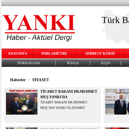
Türk Ba
ANASAYFA
PARLAMETRE
SERBEST KÜRSÜ
Hakkımızda
Künye
Arşiv
Haberler
SİYASET
>
TİCARET BAKANI DR.MEHMET
MUŞ YANKI’DA
TİCARET BAKANI DR.MEHMET
MUŞ’TAN YANKI’YA ZİYARET