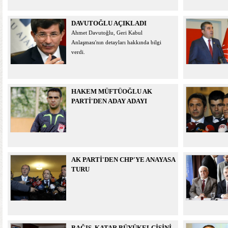
DAVUTOĞLU AÇIKLADI
Ahmet Davutoğlu, Geri Kabul
Anlaşması'nın detayları hakkında bilgi
verdi.
HAKEM MÜFTÜOĞLU AK
PARTİ'DEN ADAY ADAYI
AK PARTİ'DEN CHP'YE ANAYASA
TURU
BAĞIŞ, KATAR BÜYÜKELÇİSİNİ