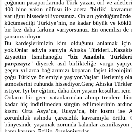
çoğunun pasaportlarında Türk yazan, örf ve adetle
400 bine yakın nüfusu ile adeta "birlik" kavramın
varlığını hissedebiliyorsunuz. Onları gördüğümüzde
küçümsediği Türkiye’nin, ne kadar büyük ve köklü
bir kez daha farkına varıyorsunuz. En önemlisi de 
şansınız oluyor.
Bu kardeşlerimizin kim olduğunu anlamak için
yok.Onlar adıyla sanıyla Ahıska Türkleri...Kazaki
Ziyaettin İsmihanoğlu "
biz Anadolu Türkler
parçasıyız
" diyerek asıl birlikteliğe vurgu yapıy
geçen yıllarda bağlarımızı koparan faşist ideolojin
çoğu Türkiye özlemiyle yaşıyor.Yaşları ilerlemiş olan
atmosferini ruhunda hissediyor.Genç Ahıska Türkle
istiyor. İyi bir eğitim, daha ileri yaşam koşulları iç
Onların bir gece vatanlarından alınıp trenlere bin
kadar hiç indirilmeden sürgün edilmelerinin ardınd
kısmı Orta Asya’da, Rusya’da, bir kısmı ise 
zorunluluk aslında çaresizlik kavramıyla örülü.
bünyesinde yaşamak zorunda kalanlar asimilasyon y
karşı karşıya. Ezilip, örseleniyorlar.