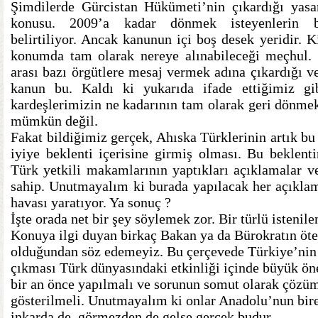
Şimdilerde Gürcistan Hükümeti’nin çıkardığı yasan
konusu. 2009’a kadar dönmek isteyenlerin baş
belirtiliyor. Ancak kanunun içi boş desek yeridir. 
konumda tam olarak nereye alınabileceği meçhul. B
arası bazı örgütlere mesaj vermek adına çıkardığı 
kanun bu. Kaldı ki yukarıda ifade ettiğimiz gib
kardeşlerimizin ne kadarının tam olarak geri dönmek
mümkün değil.
Fakat bildiğimiz gerçek, Ahıska Türklerinin artık b
iyiye beklenti içerisine girmiş olması. Bu beklent
Türk yetkili makamlarının yaptıkları açıklamalar v
sahip. Unutmayalım ki burada yapılacak her açıkla
havası yaratıyor. Ya sonuç ?
İşte orada net bir şey söylemek zor. Bir türlü isteni
Konuya ilgi duyan birkaç Bakan ya da Bürokratın öte
olduğundan söz edemeyiz. Bu çerçevede Türkiye’nin 
çıkması Türk dünyasındaki etkinliği içinde büyük öne
bir an önce yapılmalı ve sorunun somut olarak çözü
gösterilmeli. Unutmayalım ki onlar Anadolu’nun bir
inkarda de, görmezden de gelse gerçek budur.