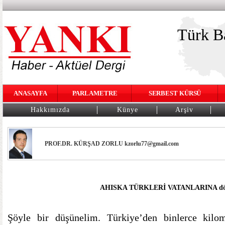
Türk Ba
ANASAYFA
PARLAMETRE
SERBEST KÜRSÜ
Hakkımızda
Künye
Arşiv
PROF.DR. KÜRŞAD ZORLU kzorlu77@gmail.com
AHISKA TÜRKLERİ VATANLARINA dön
Şöyle bir düşünelim. Türkiye’den binlerce kilo