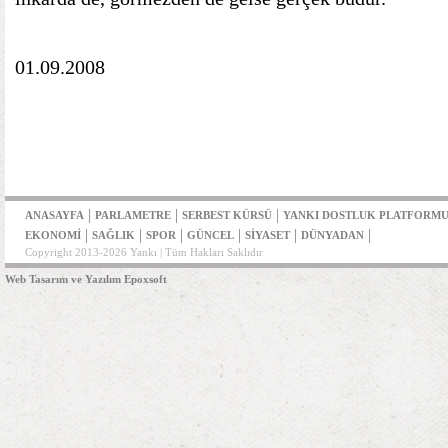
01.09.2008
|
|
|
ANASAYFA
PARLAMETRE
SERBEST KÜRSÜ
YANKI DOSTLUK PLATFORM
|
|
|
|
|
|
EKONOMİ
SAĞLIK
SPOR
GÜNCEL
SİYASET
DÜNYADAN
Copyright 2013-2026 Yankı | Tüm Hakları Saklıdır
Web Tasarım ve Yazılım Epoxsoft