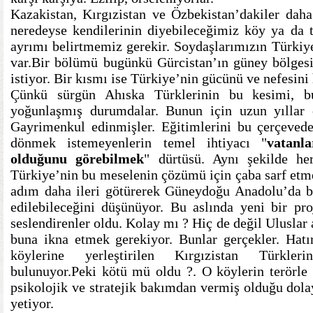
Kazakistan, Kırgızistan ve Özbekistan’dakiler daha 
neredeyse kendilerinin diyebileceğimiz köy ya da t
ayrımı belirtmemiz gerekir. Soydaşlarımızın Türkiye
var.Bir bölümü bugünkü Gürcistan’ın güney bölges
istiyor. Bir kısmı ise Türkiye’nin gücünü ve nefesi
Çünkü sürgün Ahıska Türklerinin bu kesimi, bul
yoğunlaşmış durumdalar. Bunun için uzun yıllar
Gayrimenkul edinmişler. Eğitimlerini bu çerçevede
dönmek istemeyenlerin temel ihtiyacı "
vatanl
olduğunu görebilmek
" dürtüsü. Aynı şekilde he
Türkiye’nin bu meselenin çözümü için çaba sarf etme
adım daha ileri götürerek Güneydoğu Anadolu’da bi
edilebileceğini düşünüyor. Bu aslında yeni bir pr
seslendirenler oldu. Kolay mı ? Hiç de değil Uluslar
buna ikna etmek gerekiyor. Bunlar gerçekler. Hatır
köylerine yerleştirilen Kırgızistan Türkle
bulunuyor.Peki kötü mü oldu ?. O köylerin terörle
psikolojik ve stratejik bakımdan vermiş olduğu dola
yetiyor.