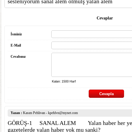
sesleniyorum sanal alem olmulş yalan alem
Cevaplar
İsminiz
E-Mail
Cevabınız
Yazan :
Kasım Pehlivan - kpehlvn@mynet.com
GÖRÜŞ-1 SANAL ALEM Yalan haber her yerde
gazetelerde yalan haber yok mu sanki?