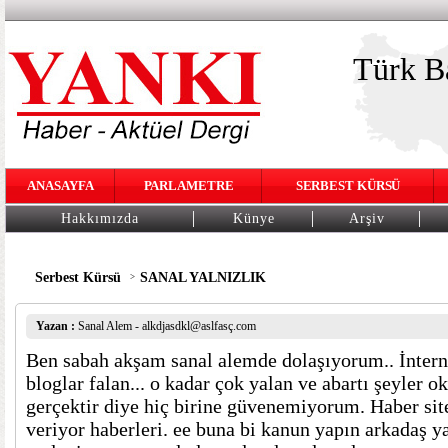
Türk Ba
ANASAYFA
PARLAMETRE
SERBEST KÜRSÜ
Hakkımızda
Künye
Arşiv
Serbest Kürsü
SANAL YALNIZLIK
>
Yazan :
Sanal Alem - alkdjasdkl@aslfasç.com
Ben sabah akşam sanal alemde dolaşıyorum.. İnterne
bloglar falan... o kadar çok yalan ve abartı şeyler 
gerçektir diye hiç birine güvenemiyorum. Haber sitele
veriyor haberleri. ee buna bi kanun yapın arkadaş y