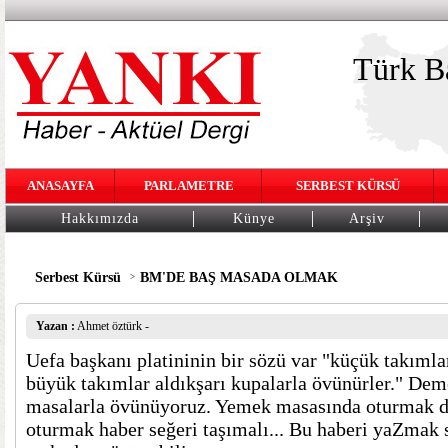
Türk Ba
ANASAYFA
PARLAMETRE
SERBEST KÜRSÜ
Hakkımızda
Künye
Arşiv
Serbest Kürsü
BM'DE BAŞ MASADA OLMAK
>
Yazan :
Ahmet öztürk -
Uefa başkanı platininin bir sözü var "küçük takımla
büyük takımlar aldıkşarı kupalarla övünürler." De
masalarla övünüyoruz. Yemek masasında oturmak d
oturmak haber seğeri taşımalı... Bu haberi yaZmak