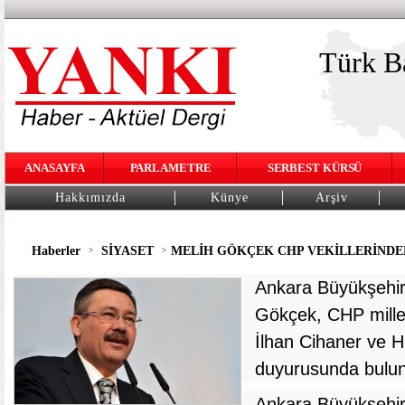
Türk Ba
ANASAYFA
PARLAMETRE
SERBEST KÜRSÜ
Hakkımızda
Künye
Arşiv
Haberler
SİYASET
MELİH GÖKÇEK CHP VEKİLLERİNDE
>
>
Ankara Büyükşehir
Gökçek, CHP milletv
İlhan Cihaner ve 
duyurusunda bulund
Ankara Büyükşehir