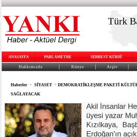
Türk Ba
ANASAYFA
PARLAMETRE
SERBEST KÜRSÜ
Hakkımızda
Künye
Arşiv
Haberler
SİYASET
DEMOKRATİKLEŞME PAKETİ KÜLTÜR
>
>
SAĞLAYACAK
Akil İnsanlar H
üyesi yazar Mu
Kızılkaya, Baş
Erdoğan’ın açık